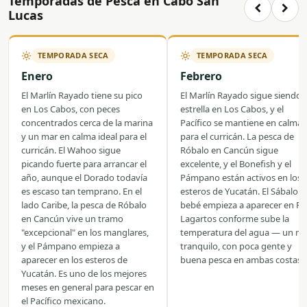
Temporadas de Pesca en Cabo San
Lucas
TEMPORADA SECA
TEMPORADA SECA
Enero
Febrero
El Marlín Rayado tiene su pico
El Marlín Rayado sigue siendo l
en Los Cabos, con peces
estrella en Los Cabos, y el
concentrados cerca de la marina
Pacífico se mantiene en calma
y un mar en calma ideal para el
para el curricán. La pesca de
curricán. El Wahoo sigue
Róbalo en Cancún sigue
picando fuerte para arrancar el
excelente, y el Bonefish y el
año, aunque el Dorado todavía
Pámpano están activos en los
es escaso tan temprano. En el
esteros de Yucatán. El Sábalo
lado Caribe, la pesca de Róbalo
bebé empieza a aparecer en Rí
en Cancún vive un tramo
Lagartos conforme sube la
"excepcional" en los manglares,
temperatura del agua — un m
y el Pámpano empieza a
tranquilo, con poca gente y
aparecer en los esteros de
buena pesca en ambas costas.
Yucatán. Es uno de los mejores
meses en general para pescar en
el Pacífico mexicano.