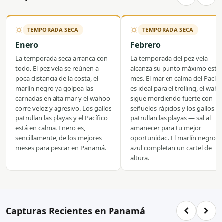
TEMPORADA SECA
TEMPORADA SECA
Enero
Febrero
La temporada seca arranca con
La temporada del pez vela
todo. El pez vela se reúnen a
alcanza su punto máximo este
poca distancia de la costa, el
mes. El mar en calma del Pacífi
marlín negro ya golpea las
es ideal para el trolling, el wah
carnadas en alta mar y el wahoo
sigue mordiendo fuerte con
corre veloz y agresivo. Los gallos
señuelos rápidos y los gallos
patrullan las playas y el Pacífico
patrullan las playas — sal al
está en calma. Enero es,
amanecer para tu mejor
sencillamente, de los mejores
oportunidad. El marlín negro y
meses para pescar en Panamá.
azul completan un cartel de
altura.
Capturas Recientes en Panamá