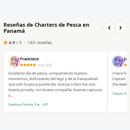
Reseñas de Charters de Pesca en
Panamá
4.9
/ 5 · 165 reseñas
Francisco
Jo
Aug 2026
Excelente día de pesca, compartiendo buenos
I have fis
momentos, disfrutando del lago y de la tranquilidad
Captain in
que solo la pesca puede dar. Gracias a Dios fue una
the week a
buena jornada, con buena compañía, buenas capturas
Calipso #1
y...
Gamboa Fishing Trip - VIP