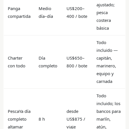
ajustado;
Panga
Medio
US$200–
pesca
compartida
día–día
400 / bote
costera
básica
Todo
incluido —
Charter
Día
US$650–
capitán,
con todo
completo
800 / bote
marinero,
equipo y
carnada
Todo
incluido; los
PescaYa día
desde
bancos para
completo
8 h
US$875 /
marlín,
altamar
viaje
atún,