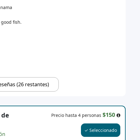
Panama
 good fish.
eseñas (26 restantes)
 de
$150
Precio hasta 4 personas
✓ Seleccionado
ión