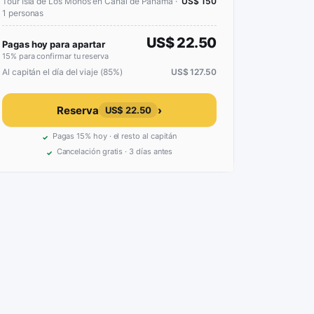
Tour Isla de Los Monos en Canal de Panama ·
US$ 150
1 personas
US$ 22.50
Pagas hoy para apartar
15% para confirmar tu reserva
Al capitán el día del viaje (85%)
US$ 127.50
Reserva
›
US$ 22.50
Pagas 15% hoy · el resto al capitán
Cancelación gratis · 3 días antes