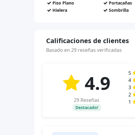
Piso Plano
Portacañas
Hielera
Sombrilla
Calificaciones de clientes
Basado en 29 reseñas verificadas
5
4.9
4
3
2
29 Reseñas
1
Destacado!