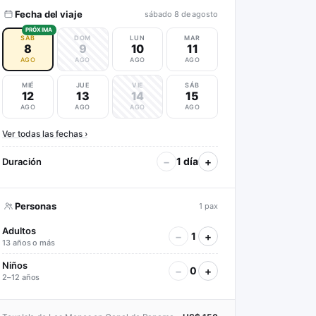
Fecha del viaje
sábado 8 de agosto
PRÓXIMA
SÁB
DOM
LUN
MAR
8
9
10
11
AGO
AGO
AGO
AGO
MIÉ
JUE
VIE
SÁB
12
13
14
15
AGO
AGO
AGO
AGO
Ver todas las fechas ›
−
+
1 día
Duración
Personas
1 pax
Adultos
−
+
1
13 años o más
Niños
−
+
0
2–12 años