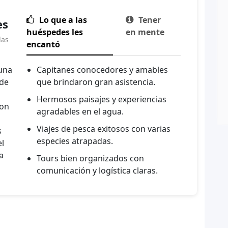
Lo que a las
Tener


es
huéspedes les
en mente
das
encantó
 una
Capitanes conocedores y amables
 de
que brindaron gran asistencia.
Hermosos paisajes y experiencias
ron
agradables en el agua.
Viajes de pesca exitosos con varias
s
especies atrapadas.
l
a
Tours bien organizados con
comunicación y logística claras.