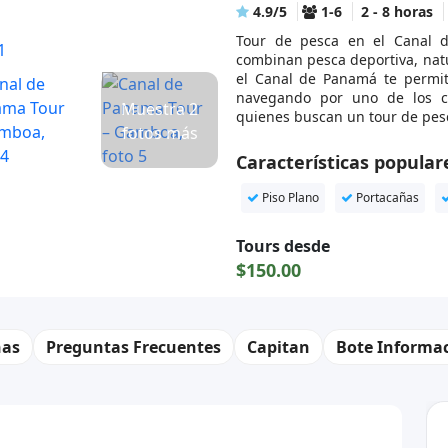
4.9/5
1-6
2 - 8 horas
Tour de pesca en el Canal 
combinan pesca deportiva, natu
el Canal de Panamá te permite
navegando por uno de los c
Muestra 2
quienes buscan un tour de pesca
fotos más
Características popular
Piso Plano
Portacañas
Tours desde
$150.00
ñas
Preguntas Frecuentes
Capitan
Bote Informa