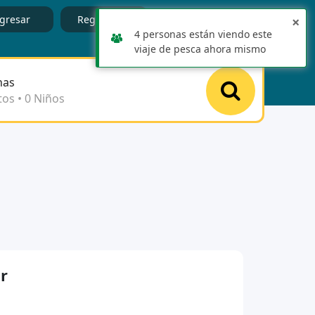
Español
gresar
Registrarse
×
4 personas están viendo este
viaje de pesca ahora mismo
nas
r