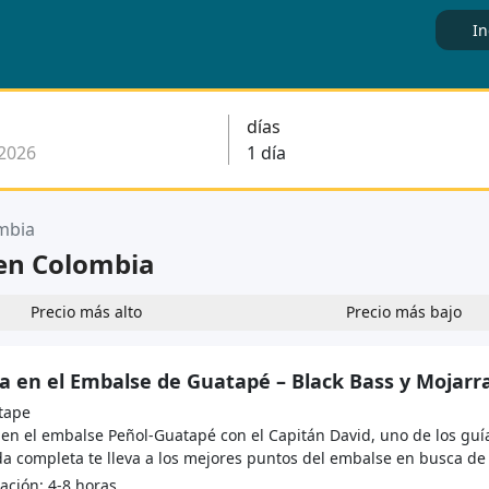
In
días
mbia
 en Colombia
Precio más alto
Precio más bajo
a en el Embalse de Guatapé – Black Bass y Mojarr
tape
 en el embalse Peñol-Guatapé con el Capitán David, uno de los guí
a completa te lleva a los mejores puntos del embalse en busca de B
ción: 4-8 horas