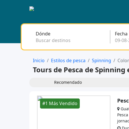
Dónde
Fecha
Buscar destinos
Inicio
Estilos de pesca
Spinning
Colo
Tours de Pesca de Spinning
Recomendado
Pesc
#1 Más Vendido
Gua
Pesca
jornad
Dura