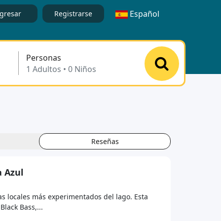
Español
gresar
Registrarse
Personas
Reseñas
a Azul
as locales más experimentados del lago. Esta
lack Bass,...