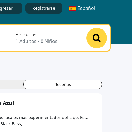
Español
gresar
Registrarse
Personas
Reseñas
a Azul
as locales más experimentados del lago. Esta
lack Bass,...