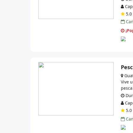
Capa
5.0 
Can
¡Pop
Pesc
Gua
Vive 
pesca
Dura
Capa
5.0 
Can