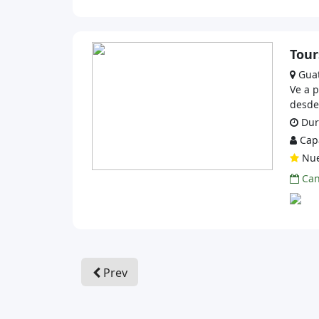
Tour
Gua
Ve a 
desde
Dura
Capa
Nue
Can
Prev