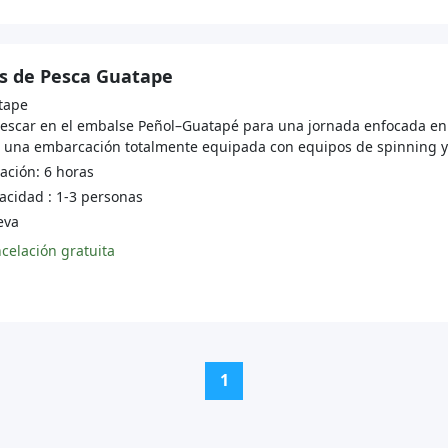
s de Pesca Guatape
tape
pescar en el embalse Peñol–Guatapé para una jornada enfocada en l
 una embarcación totalmente equipada con equipos de spinning y c
ción: 6 horas
cidad : 1-3 personas
va
celación gratuita
(current)
1