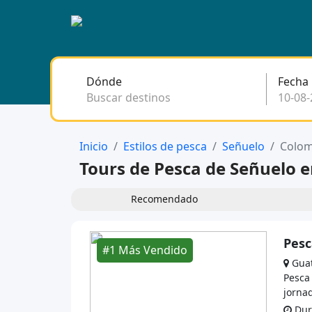
Dónde
Fecha
Buscar destinos
Inicio
Estilos de pesca
Señuelo
Colom
Tours de Pesca de Señuelo 
Recomendado
Pesc
#1 Más Vendido
Gua
Pesca
jornad
Dura