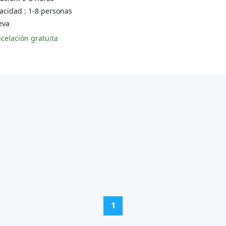
cidad : 1-8 personas
va
celación gratuita
(current)
1