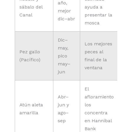
año,
sábalo del
ayuda a
mejor
Canal
presentar la
dic–abr
mosca
Dic–
Los mejores
may,
Pez gallo
peces al
pico
(Pacífico)
final de la
may–
ventana
jun
El
Abr–
afloramiento
Atún aleta
jun y
los
amarilla
ago–
concentra
sep
en Hannibal
Bank