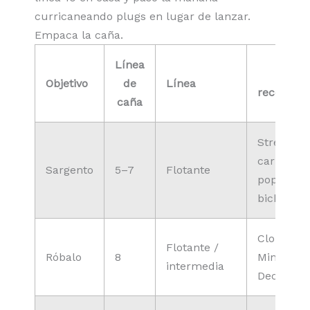
curricaneando plugs en lugar de lanzar.
Empaca la caña.
Línea
Mosc
Objetivo
de
Línea
recomen
caña
Streamers
carnada,
Sargento
5–7
Flotante
poppers,
bichos
Clouser
Flotante /
Róbalo
8
Minnow,
intermedia
Deceiver