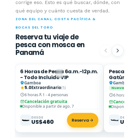
corrige eso. Esto es qué buscar, dónde, con
qué equipo y cuánto cuesta de verdad.
ZONA DEL CANAL, COSTA PACÍFICA &
BOCAS DEL TORO
Reserva tu viaje de
pesca con mosca en
Panamá
6 Horas de Pesca 6a.m.-12p.m.
Pesca Medi
Robalo · Sabalo Real
- Todo Incluido VIP
Gatún – 5 h
Gamboa
Gamboa
5.0
Extraordinario
(5)
Sé el 
Nueva
6 horas
1 - 4 personas
6 horas
1 - 
Cancelación gratuita
Cancelación 
Disponible a partir de ago. 7
Disponible a pa
DESDE
DESDE
Reserva
US$460
US$43