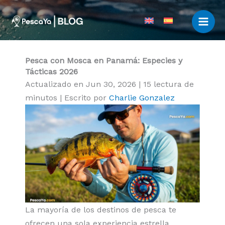
Ir
al
contenido
Pesca con Mosca en Panamá: Especies y
Tácticas 2026
Actualizado en Jun 30, 2026
|
15 lectura de
minutos
|
Escrito por
Charlie Gonzalez
La mayoría de los destinos de pesca te
ofrecen una sola experiencia estrella.