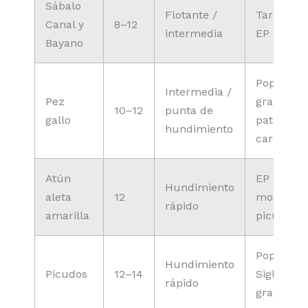
Sábalo
Flotante /
Tarpon To
Canal y
8–12
intermedia
EP baitfis
Bayano
Poppers
Intermedia /
Pez
grandes,
10–12
punta de
gallo
patrones 
hundimiento
carnada
Atún
EP baitfis
Hundimiento
aleta
12
moscas p
rápido
amarilla
picudos
Poppers 
Hundimiento
Picudos
12–14
Sigler, per
rápido
grandes