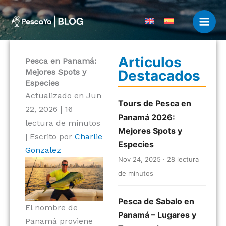
Ir
al
contenido
Articulos
Pesca en Panamá:
Mejores Spots y
Destacados
Especies
Actualizado en Jun
Tours de Pesca en
22, 2026
|
16
Panamá 2026:
lectura de minutos
Mejores Spots y
|
Escrito por
Charlie
Especies
Gonzalez
Nov 24, 2025 · 28 lectura
de minutos
Pesca de Sabalo en
El nombre de
Panamá – Lugares y
Panamá proviene