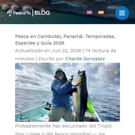
Ir
al
contenido
Pesca en Cambutal, Panamá: Temporadas,
Especies y Guía 2026
Actualizado en Jun 22, 2026
|
14 lectura de
minutos
|
Escrito por
Charlie Gonzalez
Probablemente has escuchado del Tropic
Star Lodge o del Banco Hannibal — los